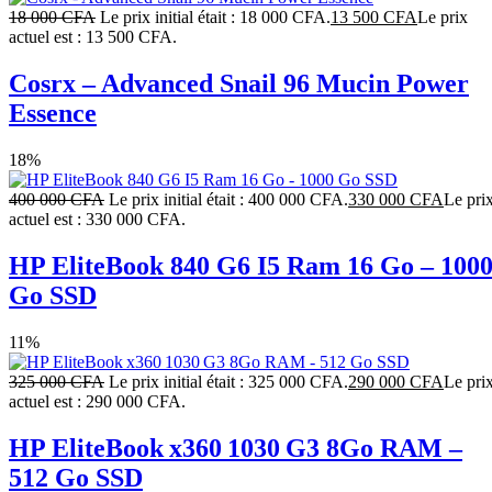
18 000
CFA
Le prix initial était : 18 000 CFA.
13 500
CFA
Le prix
actuel est : 13 500 CFA.
Cosrx – Advanced Snail 96 Mucin Power
Essence
18%
400 000
CFA
Le prix initial était : 400 000 CFA.
330 000
CFA
Le pri
actuel est : 330 000 CFA.
HP EliteBook 840 G6 I5 Ram 16 Go – 100
Go SSD
11%
325 000
CFA
Le prix initial était : 325 000 CFA.
290 000
CFA
Le pri
actuel est : 290 000 CFA.
HP EliteBook x360 1030 G3 8Go RAM –
512 Go SSD