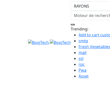
Trending:
Add to cart cu
smtp
Fresh Vegetable
mail
ssl
rpc
Pwa
Asset