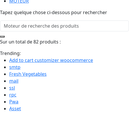
MOTEUR
Tapez quelque chose ci-dessous pour rechercher
Sur un total de 82 produits :
Trending:
Add to cart customizer woocommerce
smtp
Fresh Vegetables
mail
ssl
rpc
Pwa
Asset