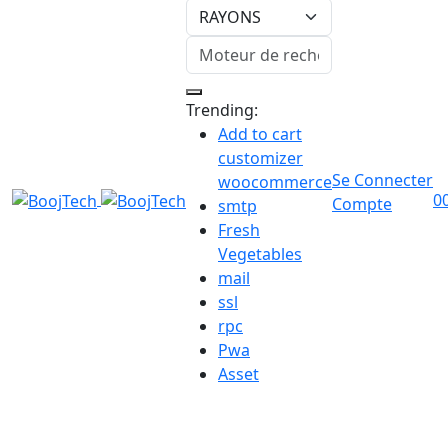
Trending:
Add to cart
customizer
Se Connecter
woocommerce
0
Compte
smtp
Fresh
Vegetables
mail
ssl
rpc
Pwa
Asset