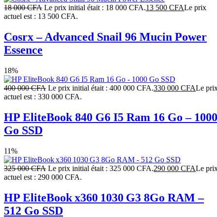
18 000
CFA
Le prix initial était : 18 000 CFA.
13 500
CFA
Le prix
actuel est : 13 500 CFA.
Cosrx – Advanced Snail 96 Mucin Power
Essence
18%
400 000
CFA
Le prix initial était : 400 000 CFA.
330 000
CFA
Le pri
actuel est : 330 000 CFA.
HP EliteBook 840 G6 I5 Ram 16 Go – 100
Go SSD
11%
325 000
CFA
Le prix initial était : 325 000 CFA.
290 000
CFA
Le pri
actuel est : 290 000 CFA.
HP EliteBook x360 1030 G3 8Go RAM –
512 Go SSD