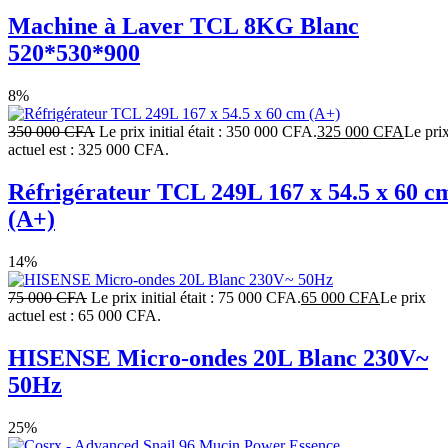
Machine à Laver TCL 8KG Blanc
520*530*900
8%
350 000
CFA
Le prix initial était : 350 000 CFA.
325 000
CFA
Le pri
actuel est : 325 000 CFA.
Réfrigérateur TCL 249L 167 x 54.5 x 60 c
(A+)
14%
75 000
CFA
Le prix initial était : 75 000 CFA.
65 000
CFA
Le prix
actuel est : 65 000 CFA.
HISENSE Micro-ondes 20L Blanc 230V~
50Hz
25%