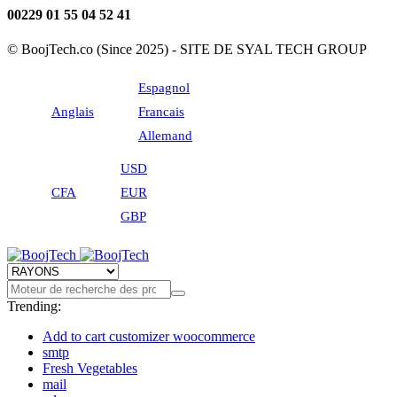
00229 01 55 04 52 41
© BoojTech.co (Since 2025) - SITE DE SYAL TECH GROUP
Espagnol
Anglais
Francais
Allemand
USD
CFA
EUR
GBP
Trending:
Add to cart customizer woocommerce
smtp
Fresh Vegetables
mail