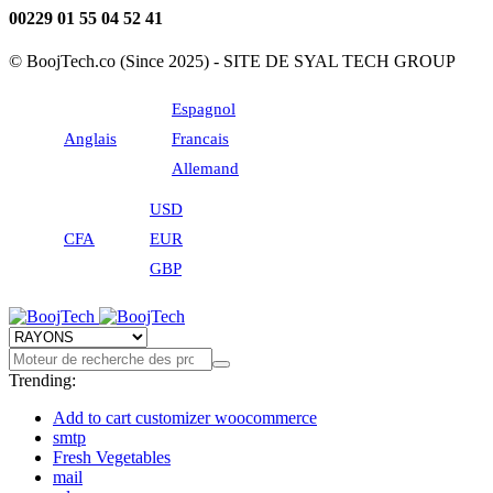
00229 01 55 04 52 41
© BoojTech.co (Since 2025) - SITE DE SYAL TECH GROUP
Espagnol
Anglais
Francais
Allemand
USD
CFA
EUR
GBP
Trending:
Add to cart customizer woocommerce
smtp
Fresh Vegetables
mail