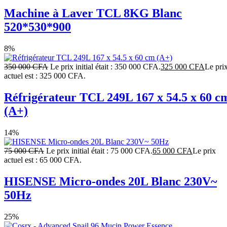
Machine à Laver TCL 8KG Blanc
520*530*900
8%
350 000
CFA
Le prix initial était : 350 000 CFA.
325 000
CFA
Le pri
actuel est : 325 000 CFA.
Réfrigérateur TCL 249L 167 x 54.5 x 60 c
(A+)
14%
75 000
CFA
Le prix initial était : 75 000 CFA.
65 000
CFA
Le prix
actuel est : 65 000 CFA.
HISENSE Micro-ondes 20L Blanc 230V~
50Hz
25%