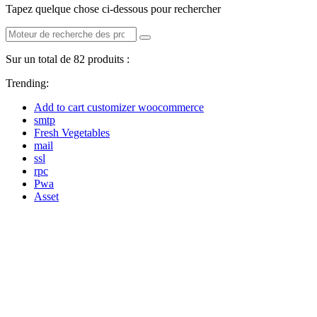
Tapez quelque chose ci-dessous pour rechercher
Sur un total de 82 produits :
Trending:
Add to cart customizer woocommerce
smtp
Fresh Vegetables
mail
ssl
rpc
Pwa
Asset