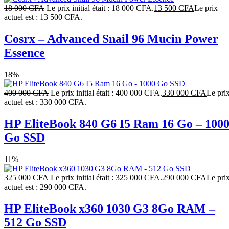
18 000
CFA
Le prix initial était : 18 000 CFA.
13 500
CFA
Le prix
actuel est : 13 500 CFA.
Cosrx – Advanced Snail 96 Mucin Power
Essence
18%
400 000
CFA
Le prix initial était : 400 000 CFA.
330 000
CFA
Le pri
actuel est : 330 000 CFA.
HP EliteBook 840 G6 I5 Ram 16 Go – 100
Go SSD
11%
325 000
CFA
Le prix initial était : 325 000 CFA.
290 000
CFA
Le pri
actuel est : 290 000 CFA.
HP EliteBook x360 1030 G3 8Go RAM –
512 Go SSD