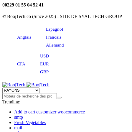
00229 01 55 04 52 41
© BoojTech.co (Since 2025) - SITE DE SYAL TECH GROUP
Espagnol
Anglais
Francais
Allemand
USD
CFA
EUR
GBP
Trending:
Add to cart customizer woocommerce
smtp
Fresh Vegetables
mail