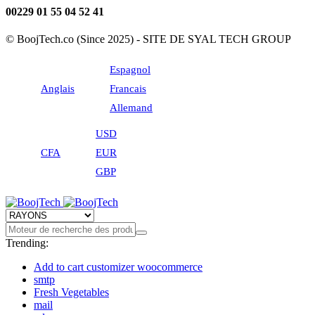
00229 01 55 04 52 41
© BoojTech.co (Since 2025) - SITE DE SYAL TECH GROUP
Espagnol
Anglais
Francais
Allemand
USD
CFA
EUR
GBP
Trending:
Add to cart customizer woocommerce
smtp
Fresh Vegetables
mail