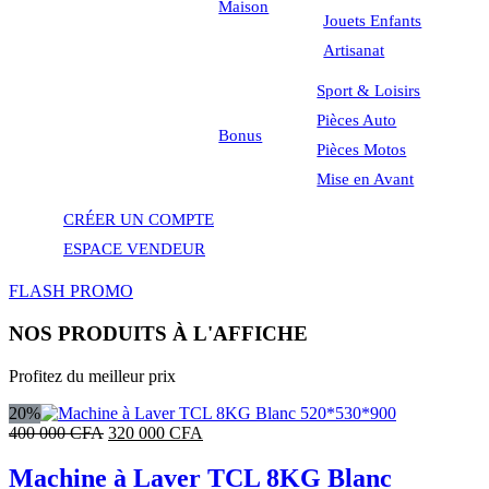
Maison
Jouets Enfants
Artisanat
Sport & Loisirs
Pièces Auto
Bonus
Pièces Motos
Mise en Avant
CRÉER UN COMPTE
ESPACE VENDEUR
FLASH PROMO
NOS PRODUITS À L'AFFICHE
Profitez du meilleur prix
20%
Le
Le
400 000
CFA
320 000
CFA
prix
prix
initial
actuel
Machine à Laver TCL 8KG Blanc