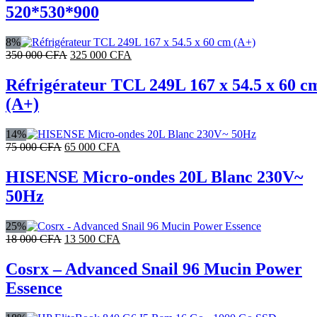
était :
est :
520*530*900
400
320
000 CFA.
000 CFA.
8%
Le
Le
350 000
CFA
325 000
CFA
prix
prix
initial
actuel
Réfrigérateur TCL 249L 167 x 54.5 x 60 c
était :
est :
(A+)
350
325
000 CFA.
000 CFA.
14%
Le
Le
75 000
CFA
65 000
CFA
prix
prix
initial
actuel
HISENSE Micro-ondes 20L Blanc 230V~
était :
est :
50Hz
75
65
000 CFA.
000 CFA.
25%
Le
Le
18 000
CFA
13 500
CFA
prix
prix
initial
actuel
Cosrx – Advanced Snail 96 Mucin Power
était :
est :
Essence
18
13
000 CFA.
500 CFA.