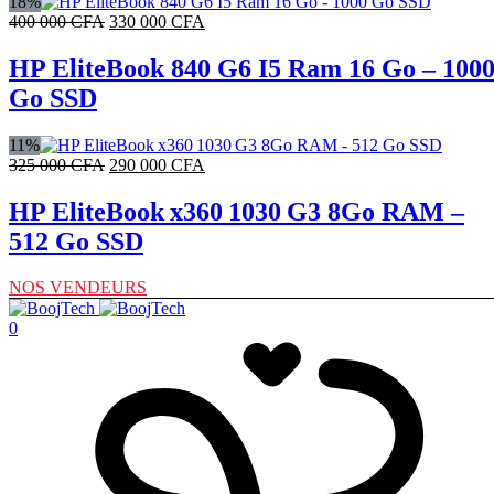
18%
Le
Le
400 000
CFA
330 000
CFA
prix
prix
initial
actuel
HP EliteBook 840 G6 I5 Ram 16 Go – 100
était :
est :
Go SSD
400
330
000 CFA.
000 CFA.
11%
Le
Le
325 000
CFA
290 000
CFA
prix
prix
initial
actuel
HP EliteBook x360 1030 G3 8Go RAM –
était :
est :
512 Go SSD
325
290
000 CFA.
000 CFA.
NOS VENDEURS
0