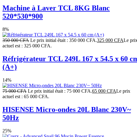
Machine à Laver TCL 8KG Blanc
520*530*900
8%
350 000
CFA
Le prix initial était : 350 000 CFA.
325 000
CFA
Le pri
actuel est : 325 000 CFA.
Réfrigérateur TCL 249L 167 x 54.5 x 60 c
(A+)
14%
75 000
CFA
Le prix initial était : 75 000 CFA.
65 000
CFA
Le prix
actuel est : 65 000 CFA.
HISENSE Micro-ondes 20L Blanc 230V~
50Hz
25%