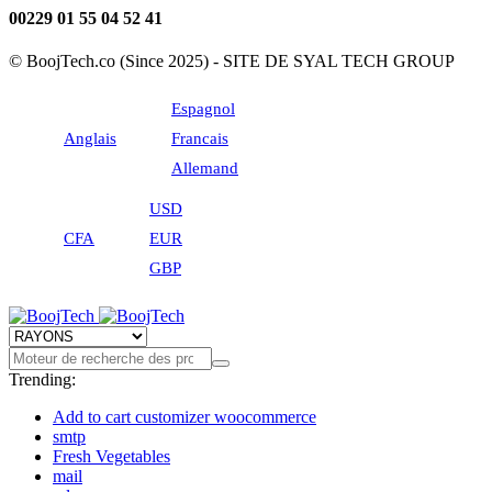
00229 01 55 04 52 41
© BoojTech.co (Since 2025) - SITE DE SYAL TECH GROUP
Espagnol
Anglais
Francais
Allemand
USD
CFA
EUR
GBP
Trending:
Add to cart customizer woocommerce
smtp
Fresh Vegetables
mail