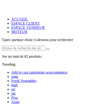
ACCUEIL
ESPACE CLIENT
ESPACE VENDEUR
MOTEUR
Tapez quelque chose ci-dessous pour rechercher
Sur un total de 82 produits :
Trending:
Add to cart customizer woocommerce
smtp
Fresh Vegetables
mail
ssl
rpc
Pwa
Asset