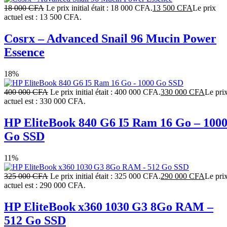
18 000
CFA
Le prix initial était : 18 000 CFA.
13 500
CFA
Le prix
actuel est : 13 500 CFA.
Cosrx – Advanced Snail 96 Mucin Power
Essence
18%
400 000
CFA
Le prix initial était : 400 000 CFA.
330 000
CFA
Le pri
actuel est : 330 000 CFA.
HP EliteBook 840 G6 I5 Ram 16 Go – 100
Go SSD
11%
325 000
CFA
Le prix initial était : 325 000 CFA.
290 000
CFA
Le pri
actuel est : 290 000 CFA.
HP EliteBook x360 1030 G3 8Go RAM –
512 Go SSD