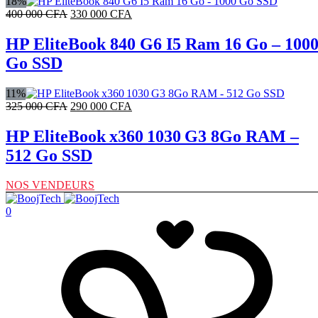
18%
Le
Le
400 000
CFA
330 000
CFA
prix
prix
initial
actuel
HP EliteBook 840 G6 I5 Ram 16 Go – 100
était :
est :
Go SSD
400
330
000 CFA.
000 CFA.
11%
Le
Le
325 000
CFA
290 000
CFA
prix
prix
initial
actuel
HP EliteBook x360 1030 G3 8Go RAM –
était :
est :
512 Go SSD
325
290
000 CFA.
000 CFA.
NOS VENDEURS
0