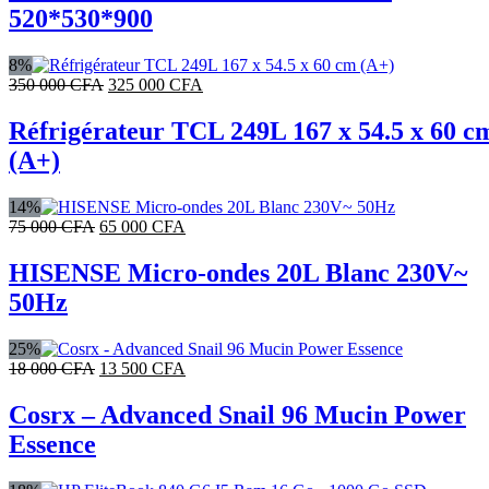
était :
est :
520*530*900
400
320
000 CFA.
000 CFA.
8%
Le
Le
350 000
CFA
325 000
CFA
prix
prix
initial
actuel
Réfrigérateur TCL 249L 167 x 54.5 x 60 c
était :
est :
(A+)
350
325
000 CFA.
000 CFA.
14%
Le
Le
75 000
CFA
65 000
CFA
prix
prix
initial
actuel
HISENSE Micro-ondes 20L Blanc 230V~
était :
est :
50Hz
75
65
000 CFA.
000 CFA.
25%
Le
Le
18 000
CFA
13 500
CFA
prix
prix
initial
actuel
Cosrx – Advanced Snail 96 Mucin Power
était :
est :
Essence
18
13
000 CFA.
500 CFA.