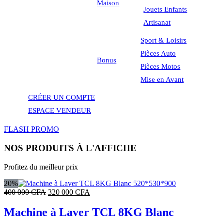
Maison
Jouets Enfants
Artisanat
Sport & Loisirs
Pièces Auto
Bonus
Pièces Motos
Mise en Avant
CRÉER UN COMPTE
ESPACE VENDEUR
FLASH PROMO
NOS PRODUITS À L'AFFICHE
Profitez du meilleur prix
20%
Le
Le
400 000
CFA
320 000
CFA
prix
prix
initial
actuel
Machine à Laver TCL 8KG Blanc