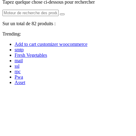
Tapez quelque chose ci-dessous pour rechercher
Sur un total de 82 produits :
Trending:
Add to cart customizer woocommerce
smtp
Fresh Vegetables
mail
ssl
rpc
Pwa
Asset