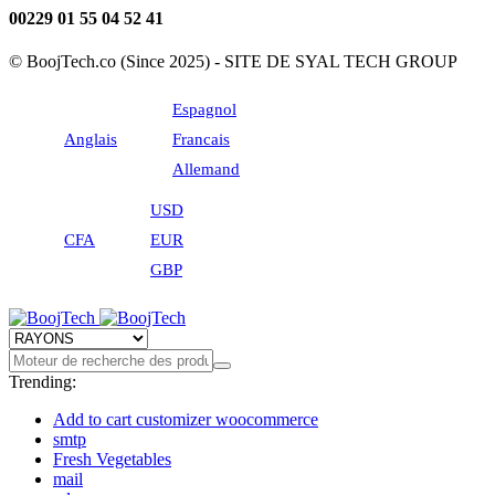
00229 01 55 04 52 41
© BoojTech.co (Since 2025) - SITE DE SYAL TECH GROUP
Espagnol
Anglais
Francais
Allemand
USD
CFA
EUR
GBP
Trending:
Add to cart customizer woocommerce
smtp
Fresh Vegetables
mail