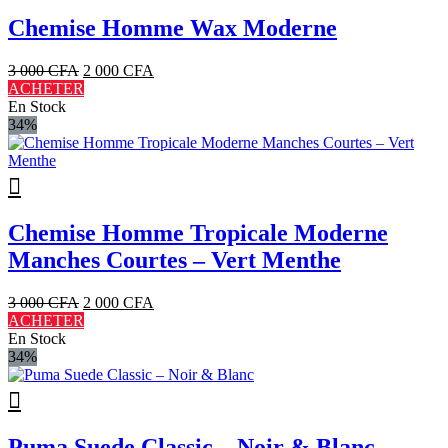
Chemise Homme Wax Moderne
Le
Le
3 000
CFA
2 000
CFA
prix
prix
ACHETER
initial
actuel
En Stock
était :
est :
34%
3
2
000 CFA.
000 CFA.
Chemise Homme Tropicale Moderne
Manches Courtes – Vert Menthe
Le
Le
3 000
CFA
2 000
CFA
prix
prix
ACHETER
initial
actuel
En Stock
était :
est :
34%
3
2
000 CFA.
000 CFA.
Puma Suede Classic – Noir & Blanc