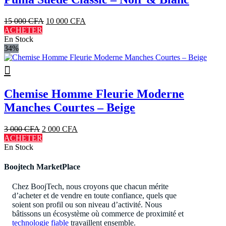
Le
Le
15 000
CFA
10 000
CFA
prix
prix
ACHETER
initial
actuel
En Stock
était :
est :
34%
15
10
000 CFA.
000 CFA.
Chemise Homme Fleurie Moderne
Manches Courtes – Beige
Le
Le
3 000
CFA
2 000
CFA
prix
prix
ACHETER
initial
actuel
En Stock
était :
est :
3
2
Boojtech MarketPlace
000 CFA.
000 CFA.
Chez BoojTech, nous croyons que chacun mérite
d’acheter et de vendre en toute confiance, quels que
soient son profil ou son niveau d’activité. Nous
bâtissons un écosystème où commerce de proximité et
technologie fiable
travaillent ensemble.