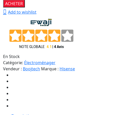
Micro-
était :
est :
ACHETER
ondes
75
65
Add to wishlist
20L
000 CFA.
000 CFA.
Noir
2450MHz
quantité
En Stock
Catégorie:
Électroménager
Vendeur :
Boojtech
Marque :
Hisense