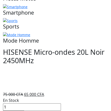
Smartphone
Sports
Mode Homme
HISENSE Micro-ondes 20L Noir
2450MHz
Le
Le
75 000
CFA
65 000
CFA
prix
prix
En Stock
HISENSE
initial
actuel