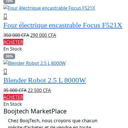
était :
est :
18%
40
32
000 CFA.
000 CFA.
Four électrique encastrable Focus F521X
Le
Le
350 000
CFA
290 000
CFA
prix
prix
ACHETER
initial
actuel
En Stock
était :
est :
36%
350
290
000 CFA.
000 CFA.
Blender Robot 2.5 L 8000W
Le
Le
35 000
CFA
22 500
CFA
prix
prix
ACHETER
initial
actuel
En Stock
Boojtech MarketPlace
était :
est :
35
22
Chez BoojTech, nous croyons que chacun
000 CFA.
500 CFA.
mérite d’acheter et de vendre en toute