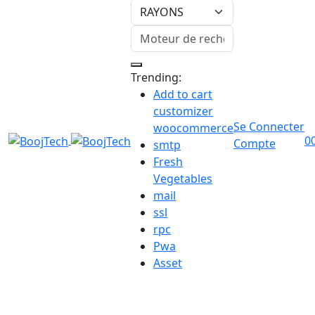
Trending:
Add to cart
customizer
Se Connecter
woocommerce
0
Compte
smtp
Fresh
Vegetables
mail
ssl
rpc
Pwa
Asset