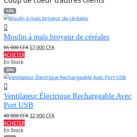
13%
Moulin à maïs broyeur de céréales
Le
Le
65 000
CFA
57 000
CFA
prix
prix
ACHETER
initial
actuel
En Stock
était :
est :
20%
65
57
000 CFA.
000 CFA.
Ventilateur Électrique Rechargeable Avec
Port USB
Le
Le
40 000
CFA
32 000
CFA
prix
prix
ACHETER
initial
actuel
En Stock